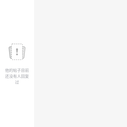
我
注
的
开
的
Programs
发
支
者
持
学
我
堂
他的帖子目前
的
我
我
还没有人回复
过
技
的
的
我
术
云
课
的
我
支
声
程
认
的
我