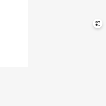
持
建
证
实
的
议
验
收
藏
退
出
登
录