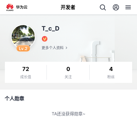
开发者
返
T_c_D
回
Lv.2
更多个人资料
72
0
4
个
成长值
关注
粉丝
我
人
个人勋章
的
主
TA还没获得勋章~
开
页
发