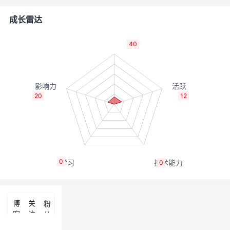
者
成长雷达
我
40
的
我
博
的
我
20
12
客
论
的
我
坛
圈
的
我
0
0
子
直
的
我
我
播
活
的
博
关
粉
客
注
丝
我
动
关
的