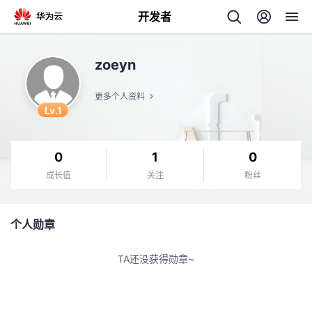
开发者
返
zoeyn
回
更多个人资料
Lv.1
0
1
0
个
成长值
关注
粉丝
我
人
个人勋章
我
的
主
TA还没获得勋章~
我
的
开
页
我
的
开
发