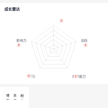
的
Programs
发
者
成长雷达
支
者
我
0
持
学
的
我
我
堂
博
的
我
0
0
的
我
客
论
的
我
我
技
的
坛
圈
的
我
的
我
0
0
术
云
子
直
的
我
课
的
我
支
声
播
活
的
程
认
的
我
博
关
粉
客
注
丝
持
建
动
关
证
实
的