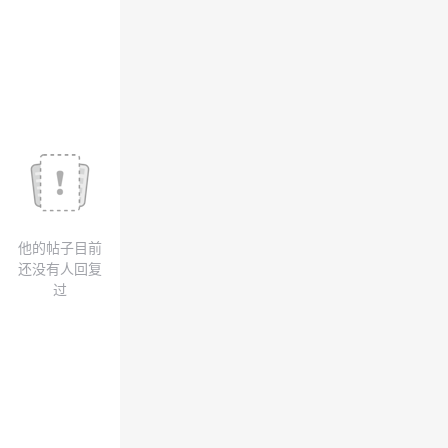
议
注
验
收
藏
他的帖子目前
还没有人回复
过