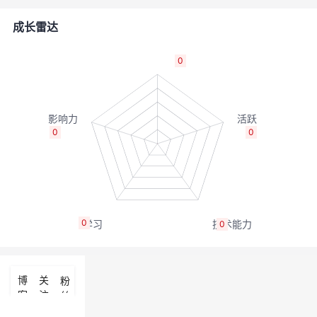
者
成长雷达
我
0
的
我
博
的
我
0
0
客
论
的
我
坛
圈
的
我
0
0
子
直
的
我
我
播
活
的
博
关
粉
客
注
丝
我
动
关
的