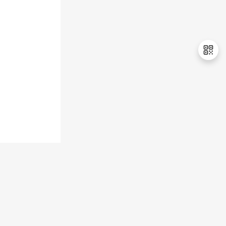
持
建
证
实
的
议
验
收
藏
退
出
登
录