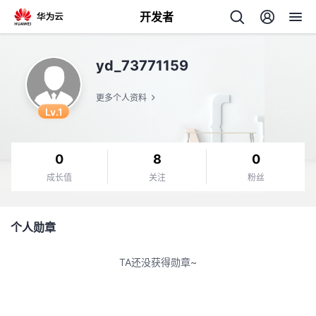
开发者
返
yd_73771159
回
更多个人资料
Lv.1
0
8
0
个
成长值
关注
粉丝
我
人
个人勋章
的
主
TA还没获得勋章~
开
页
发