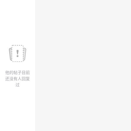
我
注
的
开
的
Programs
发
支
者
持
学
我
堂
他的帖子目前
的
我
我
还没有人回复
过
技
的
的
我
术
云
课
的
我
支
声
程
认
的
我