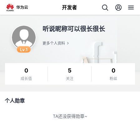
开发者
返
听说昵称可以很长很长
回
更多个人资料
Lv.1
0
5
0
个
成长值
关注
粉丝
我
人
个人勋章
的
主
TA还没获得勋章~
开
页
发