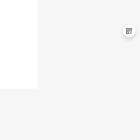
持
建
证
实
的
议
验
收
藏
退
出
登
录