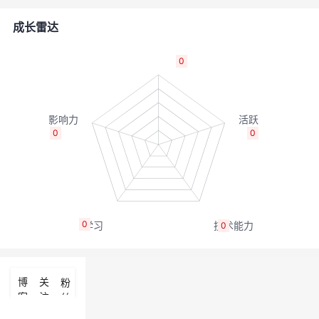
者
成长雷达
我
0
的
我
博
的
我
0
0
客
论
的
我
坛
圈
的
我
0
0
子
直
的
我
我
播
活
的
博
关
粉
客
注
丝
我
动
关
的