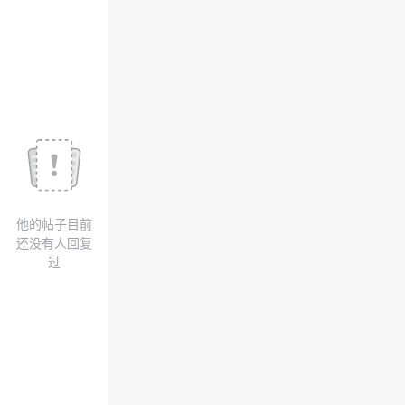
我
注
的
开
的
Programs
发
支
者
持
学
我
堂
他的帖子目前
的
我
我
还没有人回复
过
技
的
的
我
术
云
课
的
我
支
声
程
认
的
我