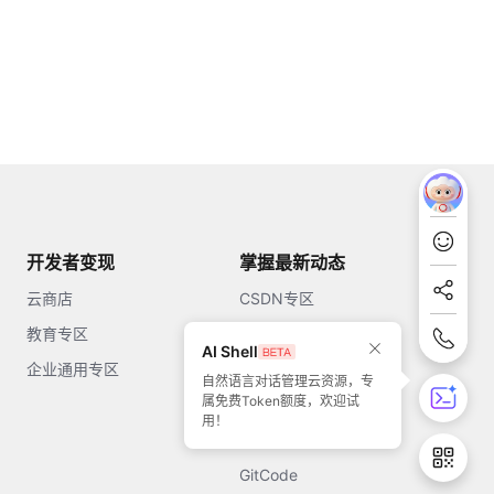
开发者变现
掌握最新动态
云商店
CSDN专区
教育专区
知乎
AI Shell
企业通用专区
开源中国
自然语言对话管理云资源，专
属免费Token额度，欢迎试
51CTO
用！
今日头条
GitCode