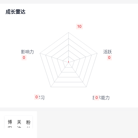
者
成长雷达
我
10
的
我
博
的
我
0
0
客
论
的
我
坛
圈
的
我
0
0
子
直
的
我
我
播
活
的
博
关
粉
客
注
丝
我
动
关
的