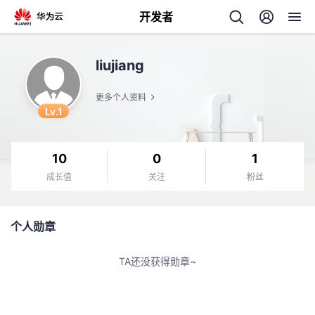
开发者
返
liujiang
回
更多个人资料
Lv.1
10
0
1
个
成长值
关注
粉丝
我
人
个人勋章
的
主
TA还没获得勋章~
开
页
发