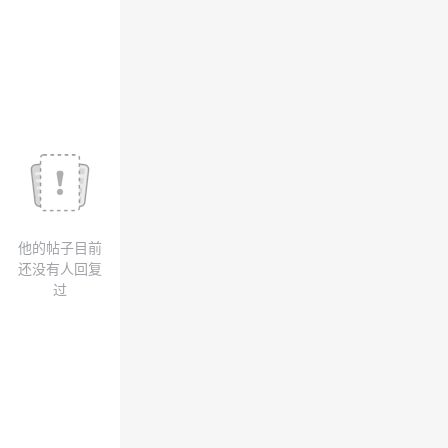
我
注
的
开
的
Programs
发
支
者
持
学
我
堂
他的帖子目前
的
我
我
还没有人回复
过
技
的
的
我
术
云
课
的
我
支
声
程
认
的
我