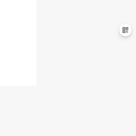
持
建
证
实
的
议
验
收
藏
退
出
登
录