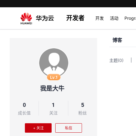
开发者
开发
活动
Prog
博客
|
主题
(0)
Lv.1
我是大牛
0
1
5
成长值
关注
粉丝
+ 关注
私信