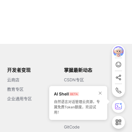
开发者变现
掌握最新动态
云商店
CSDN专区
教育专区
知乎
AI Shell
企业通用专区
开源中国
自然语言对话管理云资源，专
属免费Token额度，欢迎试
51CTO
用！
今日头条
GitCode