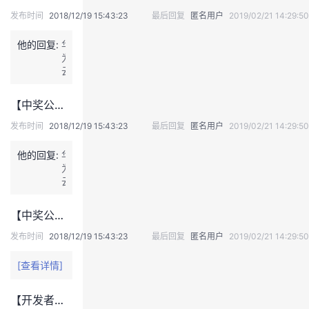
a
发布时间
2018/12/19 15:43:23
最后回复
匿名用户
2019/02/21 14:29:50
l
e
他的回复:
华
il
为
e
云
i
账
挑
户
【中奖公示】【开发者英雄大会】get 数据库技能，你是哪种英雄？
战
名：
直
d
发布时间
2018/12/19 15:43:23
最后回复
匿名用户
2019/02/21 14:29:50
播
a
任
l
他的回复:
华
务
e
为
截
il
云
图
e
账
建
i
户
议：
【中奖公示】【开发者英雄大会】get 数据库技能，你是哪种英雄？
1.
名：
显
完
d
示
发布时间
2018/12/19 15:43:23
最后回复
匿名用户
2019/02/21 14:29:50
成
a
还
了
l
是
[查看详情]
领
e
挺
取
il
快
数
【开发者英雄大会】IaaS赛道等你来挑战！
e
的，
据