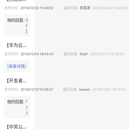
信
发布时间
2019/10/24 15:46:57
最后回复
极客潇
2020/04/24 09:48:55
昵
称：
他的回复:
老
人
师，
生
加
何
油
处
不
【华为云@程序员节】1024 “猿”来有你•欢迎来到猿星球
相
逢
发布时间
2019/10/14 16:54:47
最后回复
RobF
2020/10/17 13:20:31
实
践
[查看详情]
结
项
【开发者英雄大会】视频云赛道——视频云年度烧脑体验赛，闯关赢大奖！
截
图
发布时间
2018/12/19 15:38:07
最后回复
leewei
2019/03/01 16:16:50
如
下：
他的回复:
华
为
云
账
户：
【中奖公示】【开发者英雄大会】get 数据库技能，你是哪种英雄？
d