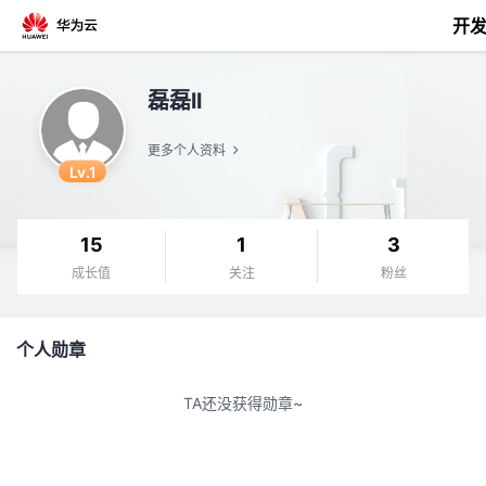
开
返
磊磊ll
回
更多个人资料
Lv.1
15
1
3
个
成长值
关注
粉丝
我
人
个人勋章
我
的
主
TA还没获得勋章~
我
的
开
页
我
的
开
发