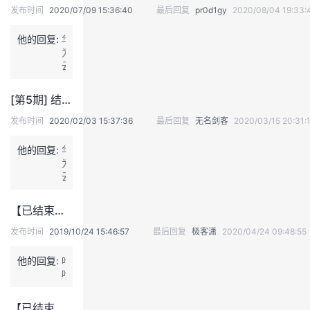
发布时间
2020/07/09 15:36:40
最后回复
pr0d1gy
2020/08/04 19:33:
议
注
验
收
他的回复:
华
藏
为
云
账
号：
[第5期] 结业实践结果征集【云享读书会-猎豹行动：硝烟中的敏捷转型之旅】
d
a
发布时间
2020/02/03 15:37:36
最后回复
无名剑客
2020/03/15 20:31:
l
e
他的回复:
华
il
为
e
云
i
账
号：
【已结束】【直播】一站式AI开发平台ModelArts实现LOL小地图英雄头像分析.....
d
a
发布时间
2019/10/24 15:46:57
最后回复
极客潇
2020/04/24 09:48:55
l
e
他的回复:
哈
il
哈
e
i
【已结束】【直播】一站式AI开发平台ModelArts实现LOL小地图英雄头像分析.....
微