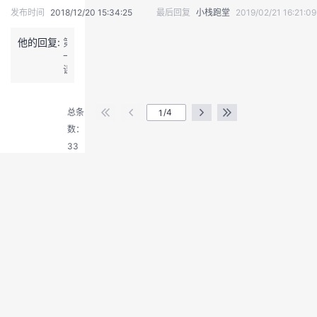
i
但
库
发布时间
2018/12/20 15:34:25
最后回复
小栈跑堂
2019/02/21 16:21:09
1.
是
免
完
好
费
他的回复:
第
成
像
套
一
了
有
餐
课：
领
点
任
退
轻
取
延
务：
出
松
数
迟，
2.
登
搭
据
上
总条
/4
完
建
录
库
图
数：
成
博
免
画
了
33
客
费
面
入
套
查
门
餐
了
课
任
一
程
务：
丢
第
2.
丢
二
完
挑
章
成
战
节
了
点
里
入
播
2.
门
任
3
课
务
步
程
截