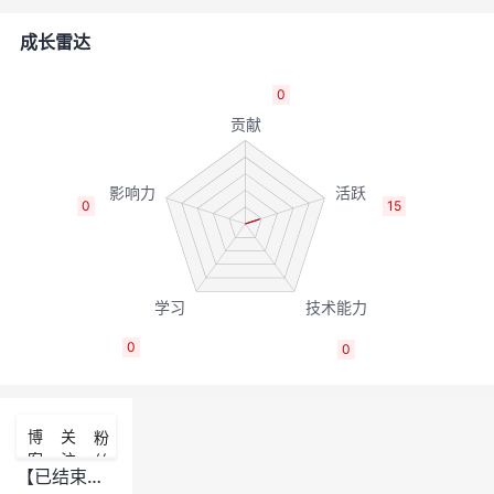
的
Programs
发
者
成长雷达
支
者
我
0
持
学
的
我
我
堂
博
的
我
0
15
的
我
客
论
的
我
我
技
的
坛
圈
的
我
的
我
0
0
术
云
子
直
的
我
课
的
我
支
声
播
活
的
程
认
的
我
博
关
粉
客
注
丝
持
建
动
关
证
实
的
【已结束】程序员高考真题出炉！看看你能的考多少？参加考试还有机会赢取精彩好礼！