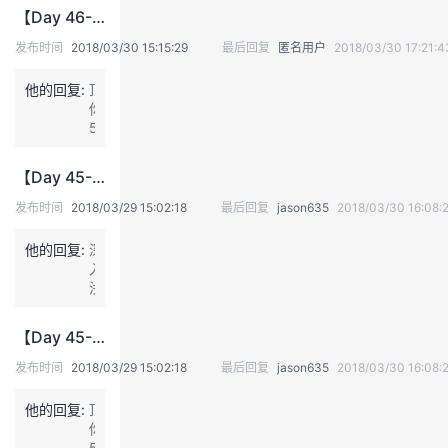
如
【Day 46--2018/3/30】云备份解决方案为什么不充分利用云计算？
果
能
发布时间
2018/03/30 15:15:29
最后回复
匿名用户
2018/03/30 17:21:4
充
分
他的回复:
顶
利
你:
用
5
云
计
【Day 45--2018/3/29】云存储中的数据安全技术
算
的
发布时间
2018/03/29 15:02:18
最后回复
jason635
2018/03/30 16:08:
功
能
他的回复:
深
可
入
以
浅
带
出
来
很
【Day 45--2018/3/29】云存储中的数据安全技术
多
价
发布时间
2018/03/29 15:02:18
最后回复
jason635
2018/03/30 16:08:
值
他的回复:
顶
你:
5