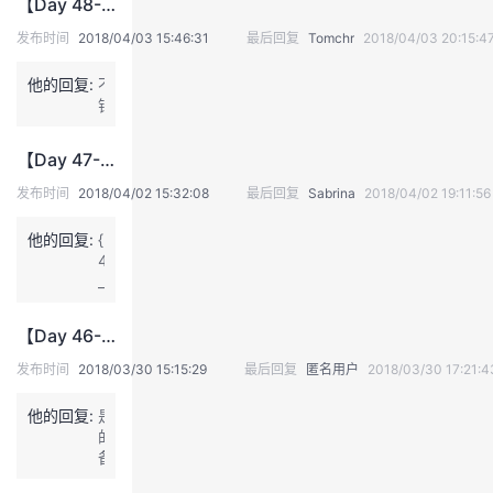
【Day 48--2018/4/3】Hadoop分布式存储与传统SQL存储比较及存储操作描述
持
建
证
实
的
发布时间
2018/04/03 15:46:31
最后回复
Tomchr
2018/04/03 20:15:4
议
验
收
他的回复:
不
错
藏
【Day 47--2018/4/2】主存储优化仍将克服的一系列挑战
发布时间
2018/04/02 15:32:08
最后回复
Sabrina
2018/04/02 19:11:56
他的回复:
{:
4
_
8
7:}
【Day 46--2018/3/30】云备份解决方案为什么不充分利用云计算？
发布时间
2018/03/30 15:15:29
最后回复
匿名用户
2018/03/30 17:21:4
他的回复:
是
的，
备
份