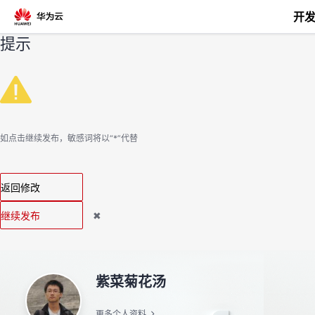
开
提示
返
回
如点击继续发布，敏感词将以“*”代替
个
返回修改
我
人
继续发布
✖
的
主
开
页
紫菜菊花汤
发
更多个人资料