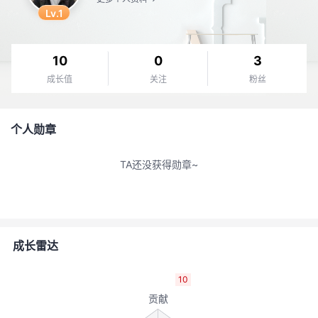
Lv.1
者
我
10
0
3
成长值
关注
粉丝
的
我
博
的
我
个人勋章
客
论
的
我
TA还没获得勋章~
坛
圈
的
我
子
直
的
我
成长雷达
我
播
活
的
10
我
动
关
的