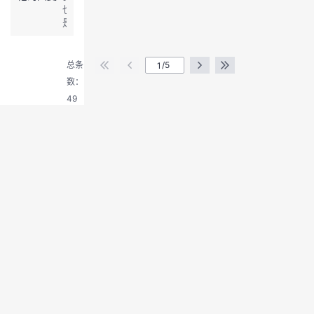
的
也
存
是
储
退
比
管
出
较
理
登
喜
总条
/5
模
欢
录
数：
式
这
已
49
一
经
类，
不
通
适
俗
用
易
了
懂，
可
以
发
给
外
行
看
看，
对
了