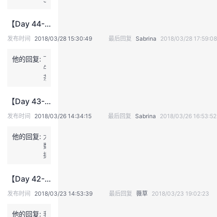
【Day 44--2018/3/28】分布式存储系统的一致性是什么？
发布时间
2018/03/28 15:30:49
最后回复
Sabrina
2018/03/28 17:59:08
他的回复:
下
午
茶
系
列
【Day 43--2018/3/23】基于新型存储的大数据存储管理
越
来
发布时间
2018/03/26 14:34:15
最后回复
Sabrina
2018/03/26 16:53:52
越
专
他的回复:
大
业
数
了
据
时
代
【Day 42--2018/3/23】灾难恢复、业务连续性和备份之间主要区别
确
实
发布时间
2018/03/23 14:53:39
最后回复
薇草
2018/03/23 19:02:23
传
统
他的回复:
我