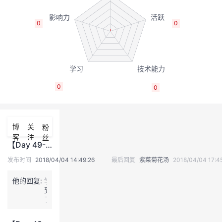
我
注
的
开
0
0
的
Programs
发
支
者
持
学
0
0
我
堂
博
关
粉
的
我
我
客
注
丝
【Day 49--2018/4/4】分布式存储中的元数据管理
技
的
的
我
发布时间
2018/04/04 14:49:26
最后回复
紫菜菊花汤
2018/04/04 17:4
术
云
课
的
我
他的回复:
学
到
了
支
声
程
认
的
我