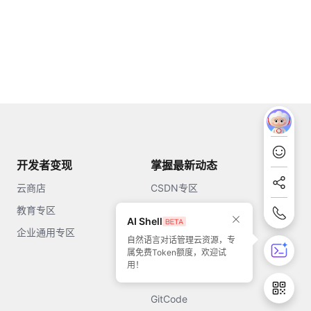
开发者变现
掌握最新动态
云商店
CSDN专区
教育专区
知乎
AI Shell
企业通用专区
开源中国
自然语言对话管理云资源，专
属免费Token额度，欢迎试
51CTO
用！
今日头条
GitCode