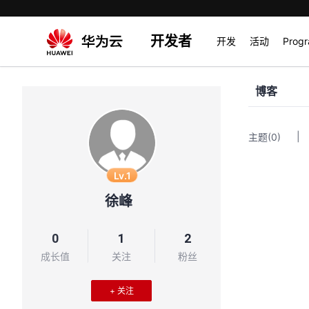
开发者
开发
活动
Prog
博客
|
主题
(0)
Lv.1
徐峰
0
1
2
成长值
关注
粉丝
+ 关注