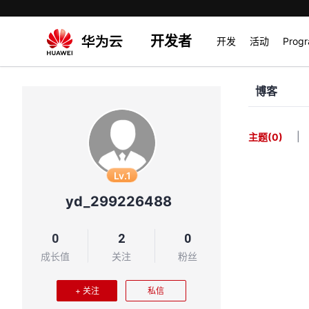
开发者
开发
活动
Prog
博客
|
主题
(0)
Lv.1
yd_299226488
0
2
0
成长值
关注
粉丝
+ 关注
私信