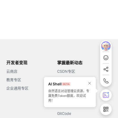
开发者变现
掌握最新动态
云商店
CSDN专区
教育专区
知乎
AI Shell
企业通用专区
开源中国
自然语言对话管理云资源，专
属免费Token额度，欢迎试
51CTO
用！
今日头条
GitCode