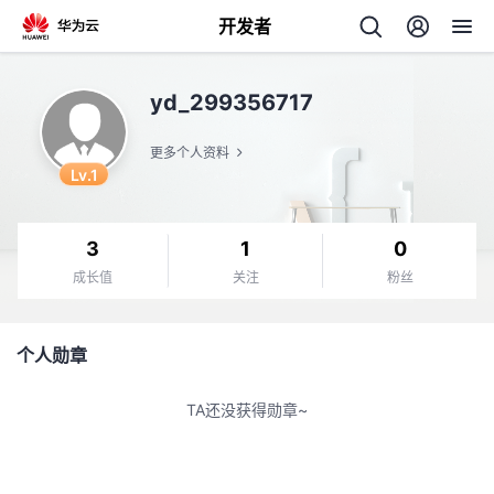
开发者
返
yd_299356717
回
更多个人资料
Lv.1
3
1
0
个
成长值
关注
粉丝
我
人
个人勋章
我
的
主
TA还没获得勋章~
我
的
开
页
我
的
开
发