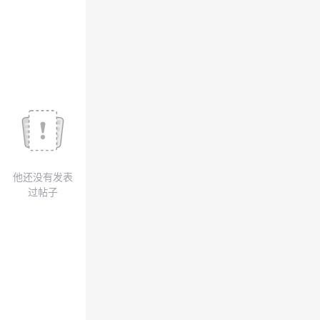
议
注
验
收
藏
他还没有发表
过帖子