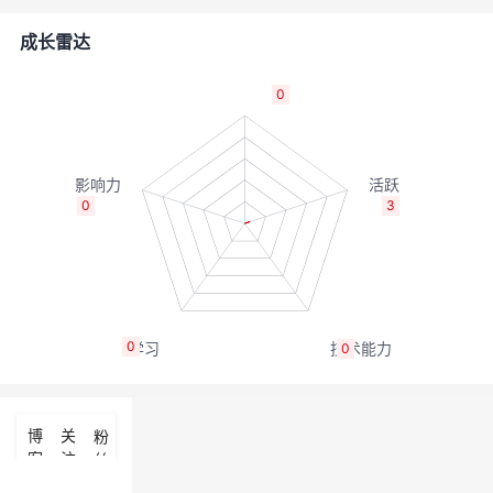
的
Programs
发
者
成长雷达
支
者
我
0
持
学
的
我
我
堂
博
的
我
0
3
的
我
客
论
的
我
我
技
的
坛
圈
的
我
的
我
0
0
术
云
子
直
的
我
课
的
我
支
声
播
活
的
程
认
的
我
博
关
粉
客
注
丝
持
建
动
关
证
实
的