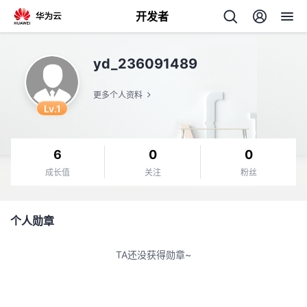
开发者
返
yd_236091489
回
更多个人资料
Lv.1
6
0
0
个
成长值
关注
粉丝
我
人
个人勋章
我
的
主
TA还没获得勋章~
我
的
开
页
我
的
开
发