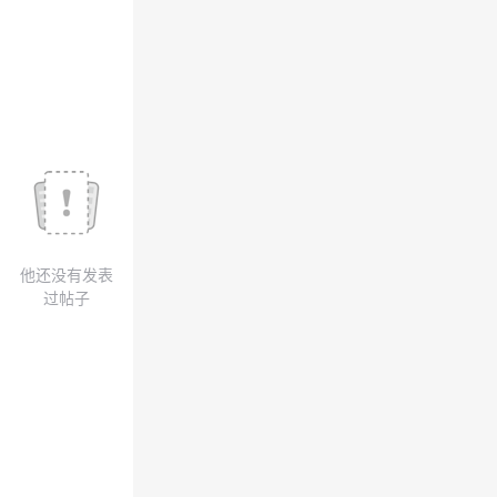
议
注
验
收
藏
他还没有发表
过帖子