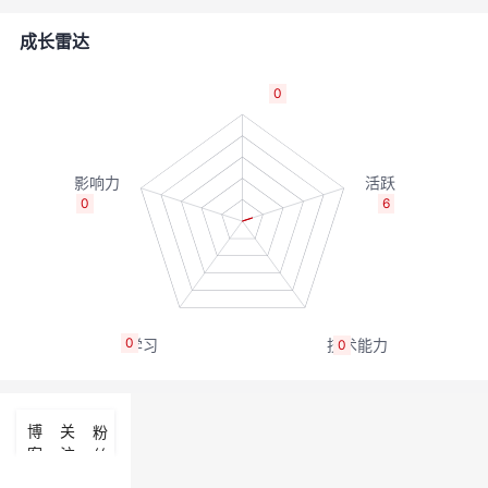
的
Programs
发
者
成长雷达
支
者
我
0
持
学
的
我
我
堂
博
的
我
0
6
的
我
客
论
的
我
我
技
的
坛
圈
的
我
的
我
0
0
术
云
子
直
的
我
课
的
我
支
声
播
活
的
程
认
的
我
博
关
粉
客
注
丝
持
建
动
关
证
实
的