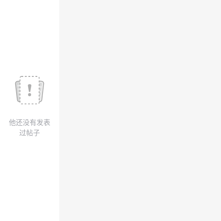
议
注
验
收
藏
他还没有发表
过帖子