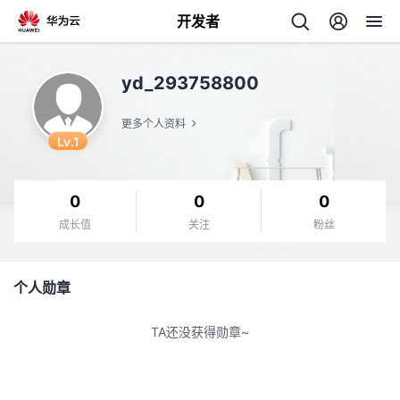
开发者
返
yd_293758800
回
更多个人资料
Lv.1
0
0
0
个
成长值
关注
粉丝
我
人
个人勋章
我
的
主
TA还没获得勋章~
我
的
开
页
我
的
开
发