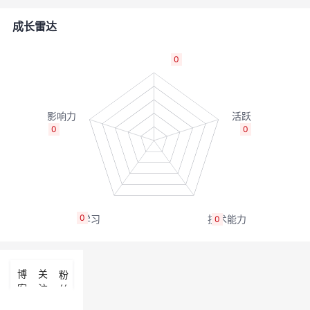
的
Programs
发
者
成长雷达
支
者
我
0
持
学
的
我
我
堂
博
的
我
0
0
的
我
客
论
的
我
我
技
的
坛
圈
的
我
的
我
0
0
术
云
子
直
的
我
课
的
我
支
声
播
活
的
程
认
的
我
博
关
粉
客
注
丝
持
建
动
关
证
实
的