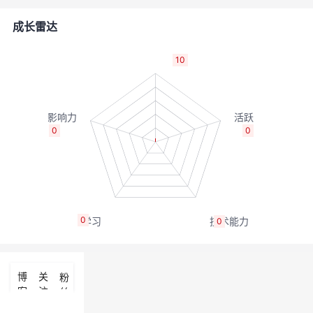
者
成长雷达
我
10
的
我
博
的
我
0
0
客
论
的
我
坛
圈
的
我
0
0
子
直
的
我
我
播
活
的
博
关
粉
客
注
丝
我
动
关
的