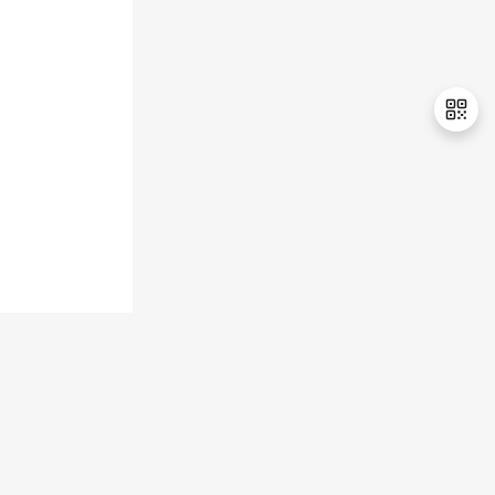
持
建
证
实
的
议
验
收
藏
退
出
登
录