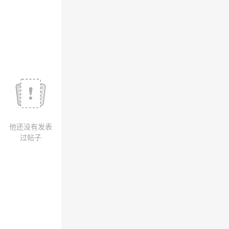
我
注
的
开
的
Programs
发
支
者
持
学
我
堂
他还没有发表
的
我
我
过帖子
技
的
的
我
术
云
课
的
我
支
声
程
认
的
我