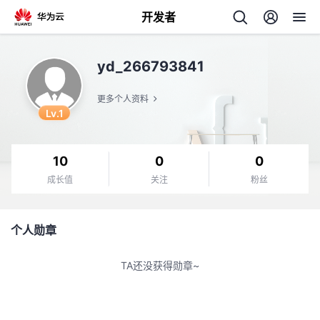
开发者
返
yd_266793841
回
更多个人资料
Lv.1
10
0
0
个
成长值
关注
粉丝
我
人
个人勋章
的
主
TA还没获得勋章~
开
页
发