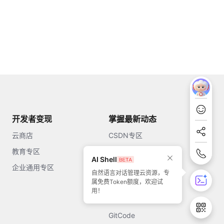
开发者变现
掌握最新动态
云商店
CSDN专区
教育专区
知乎
AI Shell
企业通用专区
开源中国
自然语言对话管理云资源，专
属免费Token额度，欢迎试
51CTO
用！
今日头条
GitCode