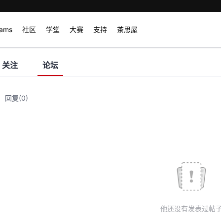
rams
社区
学堂
大赛
支持
茶思屋
关注
论坛
回复
(0)
他还没有发表过帖