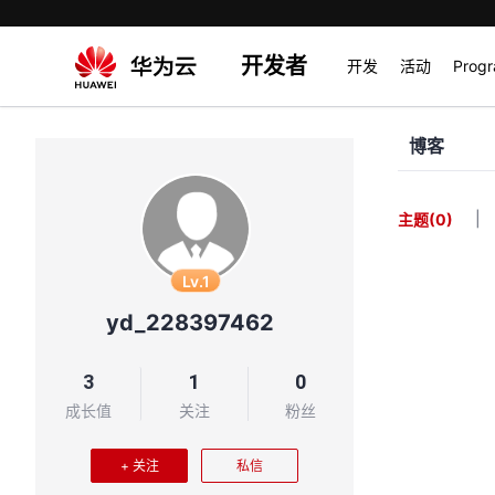
开发者
开发
活动
Prog
博客
|
主题
(0)
Lv.1
yd_228397462
3
1
0
成长值
关注
粉丝
+ 关注
私信