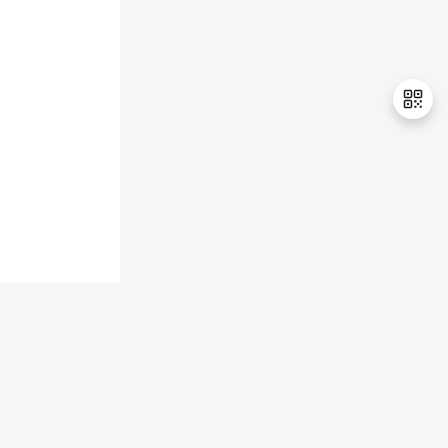
持
建
证
实
的
议
验
收
藏
退
出
登
录