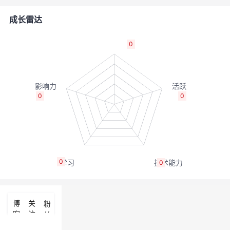
者
成长雷达
我
0
的
我
博
的
我
0
0
客
论
的
我
坛
圈
的
我
0
0
子
直
的
我
我
播
活
的
博
关
粉
客
注
丝
我
动
关
的