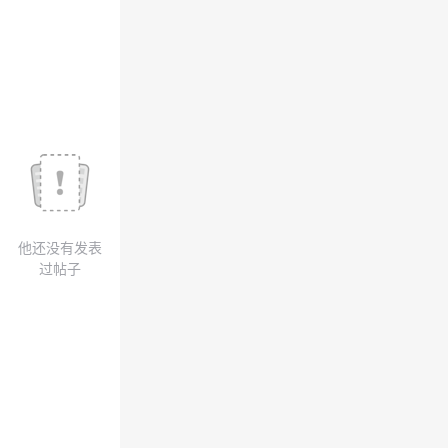
我
注
的
开
的
Programs
发
支
者
持
学
我
堂
他还没有发表
的
我
我
过帖子
技
的
的
我
术
云
课
的
我
支
声
程
认
的
我