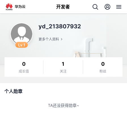
开发者
返
yd_213807932
回
更多个人资料
Lv.1
0
1
0
个
成长值
关注
粉丝
我
人
个人勋章
的
主
TA还没获得勋章~
开
页
发