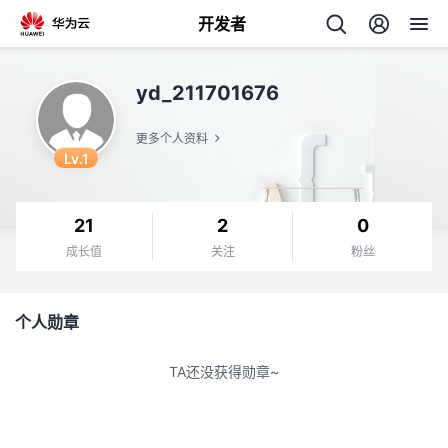
开发者
返
yd_211701676
回
更多个人资料
Lv.1
21
2
0
个
成长值
关注
粉丝
我
人
个人勋章
我
的
主
TA还没获得勋章~
我
的
开
页
我
的
开
发