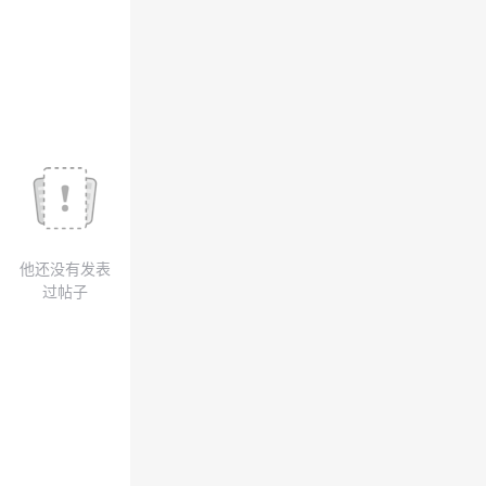
议
注
验
收
藏
他还没有发表
过帖子