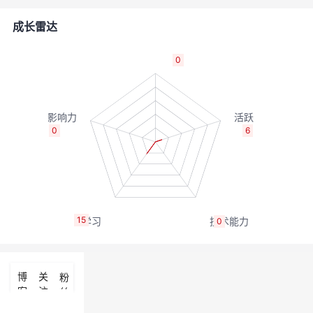
的
Programs
发
者
成长雷达
支
者
我
0
持
学
的
我
我
堂
博
的
我
0
6
的
我
客
论
的
我
我
技
的
坛
圈
的
我
的
我
15
0
术
云
子
直
的
我
课
的
我
支
声
播
活
的
程
认
的
我
博
关
粉
客
注
丝
持
建
动
关
证
实
的