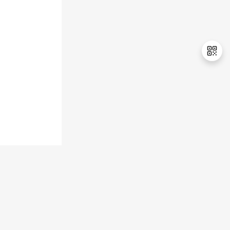
持
建
证
实
的
议
验
收
藏
退
出
登
录