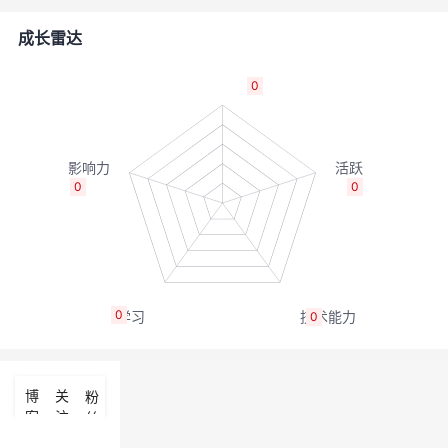
者
成长雷达
我
0
的
我
博
的
我
0
0
客
论
的
我
坛
圈
的
我
0
0
子
直
的
我
我
播
活
的
博
关
粉
客
注
丝
我
动
关
的