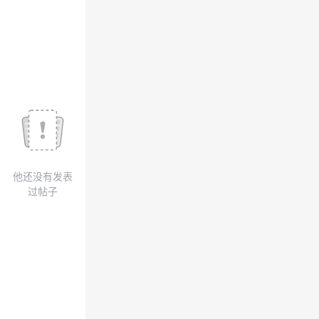
我
注
的
开
的
Programs
发
支
者
持
学
我
堂
他还没有发表
的
我
我
过帖子
技
的
的
我
术
云
课
的
我
支
声
程
认
的
我