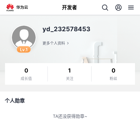
开发者
返
yd_232578453
回
更多个人资料
Lv.1
0
1
0
个
成长值
关注
粉丝
我
人
个人勋章
的
主
TA还没获得勋章~
开
页
发