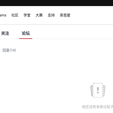
rams
社区
学堂
大赛
支持
茶思屋
关注
论坛
回复
(14)
他还没有发表过帖