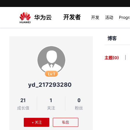
开发者
开发
活动
Prog
博客
|
主题
(0)
Lv.1
yd_217293280
21
1
0
成长值
关注
粉丝
+ 关注
私信