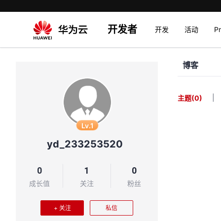
开发者
开发
活动
P
博客
|
主题
(0)
Lv.1
yd_233253520
0
1
0
成长值
关注
粉丝
+ 关注
私信