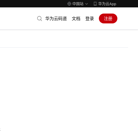
中国站
华为云App
华为云码道
文档
登录
注册
子