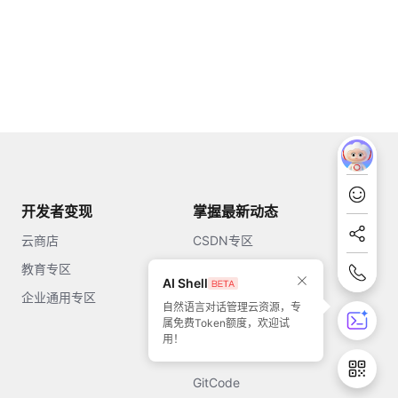
开发者变现
掌握最新动态
云商店
CSDN专区
教育专区
知乎
AI Shell
企业通用专区
开源中国
自然语言对话管理云资源，专
属免费Token额度，欢迎试
51CTO
用！
今日头条
GitCode