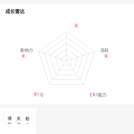
者
成长雷达
我
0
的
我
博
的
我
0
0
客
论
的
我
坛
圈
的
我
0
0
子
直
的
我
我
播
活
的
博
关
粉
客
注
丝
我
动
关
的