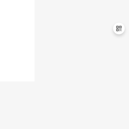
持
建
证
实
的
议
验
收
藏
退
出
登
录