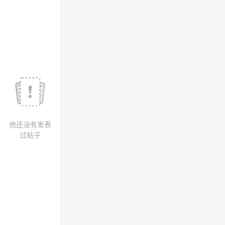
我
注
的
开
的
Programs
发
支
者
持
学
我
堂
他还没有发表
的
我
我
过帖子
技
的
的
我
术
云
课
的
我
支
声
程
认
的
我