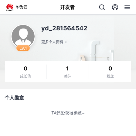
开发者
返
yd_281564542
回
更多个人资料
Lv.1
0
1
0
个
成长值
关注
粉丝
我
人
个人勋章
的
主
TA还没获得勋章~
开
页
发