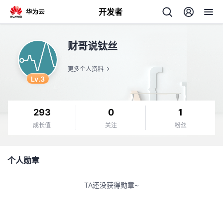
开发者
返
财哥说钛丝
回
更多个人资料
Lv.3
293
0
1
个
成长值
关注
粉丝
我
人
个人勋章
我
的
主
TA还没获得勋章~
我
的
开
页
我
的
开
发