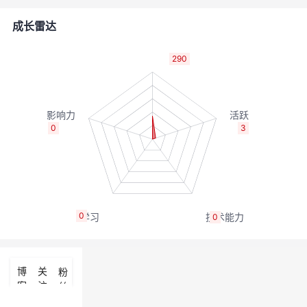
的
Programs
发
者
成长雷达
支
者
我
290
持
学
的
我
我
堂
博
的
我
0
3
的
我
客
论
的
我
我
技
的
坛
圈
的
我
的
我
0
0
术
云
子
直
的
我
课
的
我
支
声
播
活
的
程
认
的
我
博
关
粉
客
注
丝
持
建
动
关
证
实
的