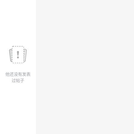
议
注
验
收
藏
他还没有发表
过帖子