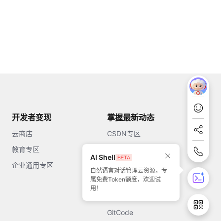
开发者变现
掌握最新动态
云商店
CSDN专区
教育专区
知乎
AI Shell
企业通用专区
开源中国
自然语言对话管理云资源，专
属免费Token额度，欢迎试
51CTO
用！
今日头条
GitCode