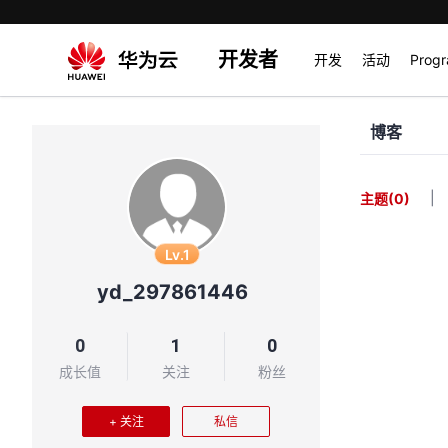
开发者
开发
活动
Prog
博客
|
主题
(0)
Lv.1
yd_297861446
0
1
0
成长值
关注
粉丝
+ 关注
私信