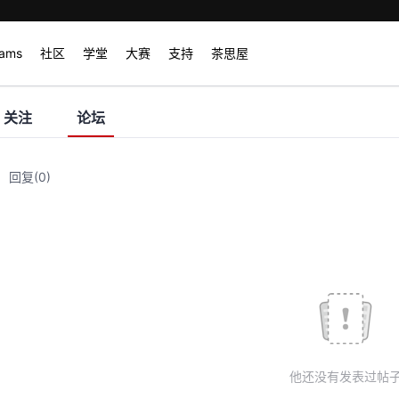
rams
社区
学堂
大赛
支持
茶思屋
关注
论坛
回复
(0)
他还没有发表过帖