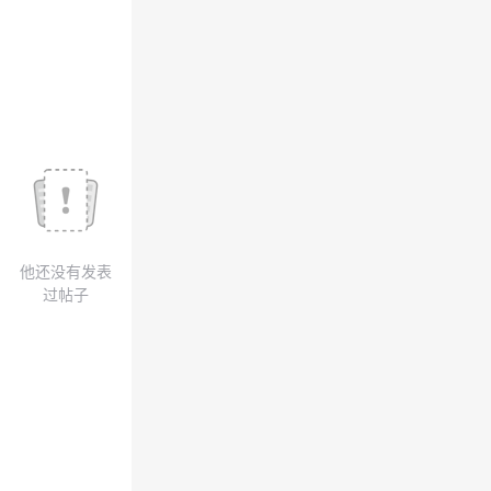
我
注
的
开
的
Programs
发
支
者
持
学
我
堂
他还没有发表
的
我
我
过帖子
技
的
的
我
术
云
课
的
我
支
声
程
认
的
我