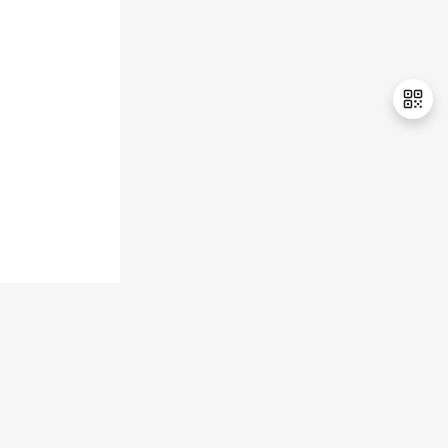
持
建
证
实
的
议
验
收
藏
退
出
登
录