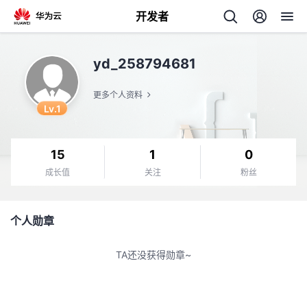
开发者
返
yd_258794681
回
更多个人资料
Lv.1
15
1
0
个
成长值
关注
粉丝
我
人
个人勋章
的
主
TA还没获得勋章~
开
页
发