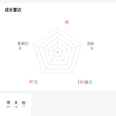
者
成长雷达
我
15
的
我
博
的
我
0
0
客
论
的
我
坛
圈
的
我
0
0
子
直
的
我
我
播
活
的
博
关
粉
客
注
丝
我
动
关
的