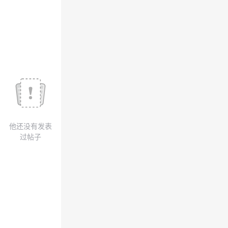
议
注
验
收
藏
他还没有发表
过帖子