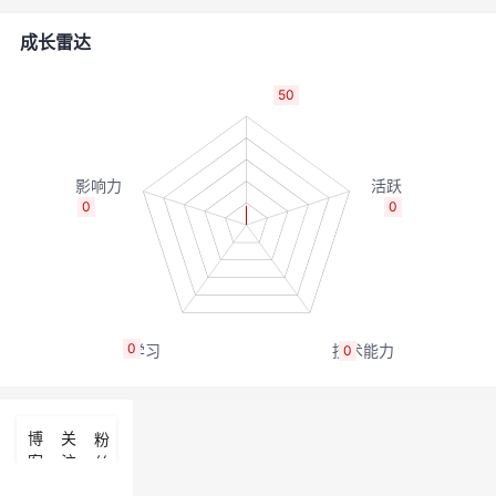
的
Programs
发
者
成长雷达
支
者
我
50
持
学
的
我
我
堂
博
的
我
0
0
的
我
客
论
的
我
我
技
的
坛
圈
的
我
的
我
0
0
术
云
子
直
的
我
课
的
我
支
声
播
活
的
程
认
的
我
博
关
粉
客
注
丝
持
建
动
关
证
实
的