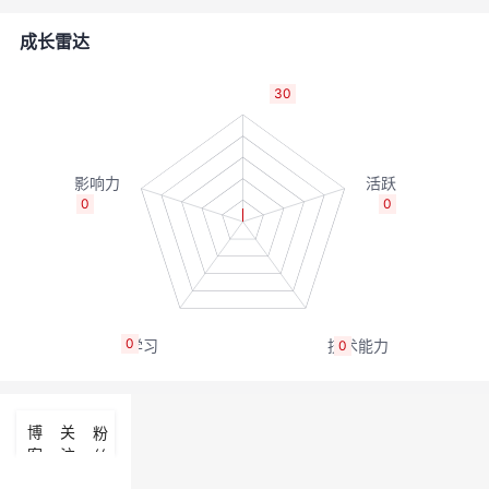
者
成长雷达
我
30
的
我
博
的
我
0
0
客
论
的
我
坛
圈
的
我
0
0
子
直
的
我
我
播
活
的
博
关
粉
客
注
丝
我
动
关
的