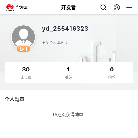
开发者
返
yd_255416323
回
更多个人资料
Lv.1
30
1
0
个
成长值
关注
粉丝
我
人
个人勋章
的
主
TA还没获得勋章~
开
页
发