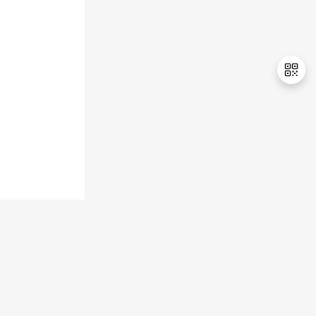
持
建
证
实
的
议
验
收
藏
退
出
登
录