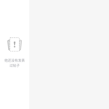
我
注
的
开
的
Programs
发
支
者
持
学
我
堂
他还没有发表
的
我
我
过帖子
技
的
的
我
术
云
课
的
我
支
声
程
认
的
我