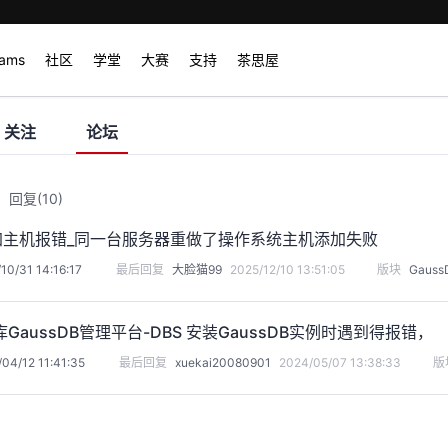
rams
社区
学堂
大赛
支持
茶思屋
关注
论坛
回复
(10)
添加主机报错_同一台服务器重做了操作系统主机添加失败
10/31 14:16:17
最后回复
大脸猫99
2025/12/10 13:51:05
版块
Gauss
GaussDB管理平台-DBS 安装GaussDB实例时遇到得报错，
04/12 11:41:35
最后回复
xuekai20080901
2024/05/07 13:38:33
版