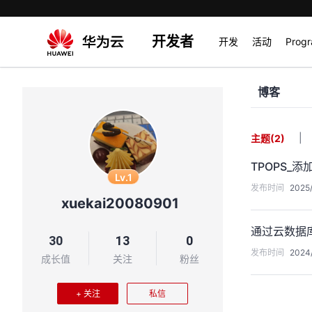
开发者
开发
活动
Prog
博客
|
主题
(2)
TPOPS_
Lv.1
发布时间
2025/
xuekai20080901
通过云数据库
30
13
0
发布时间
2024/
成长值
关注
粉丝
+ 关注
私信