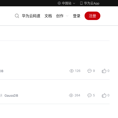
中国站
华为云App
华为云码道
文档
创作
登录
注册
126
9
0
DB
264
5
0
块
GaussDB