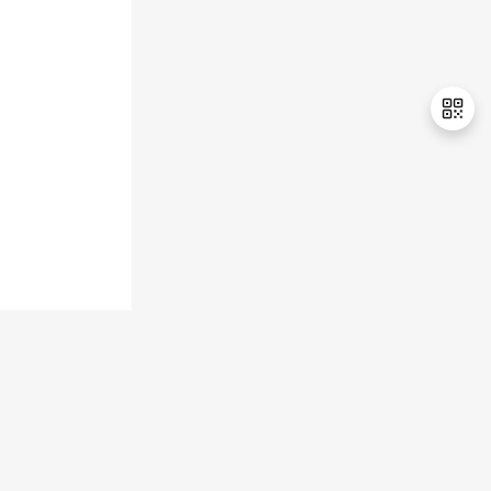
持
建
证
实
的
议
验
收
藏
退
出
登
录