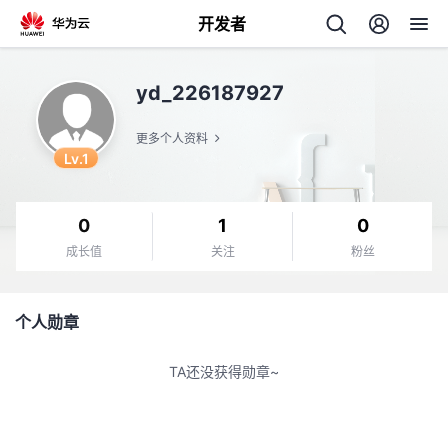
开发者
返
yd_226187927
回
更多个人资料
Lv.1
0
1
0
个
成长值
关注
粉丝
我
人
个人勋章
的
主
TA还没获得勋章~
开
页
发