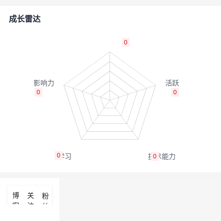
者
成长雷达
我
0
的
我
博
的
我
0
0
客
论
的
我
坛
圈
的
我
0
0
子
直
的
我
我
播
活
的
博
关
粉
客
注
丝
我
动
关
的