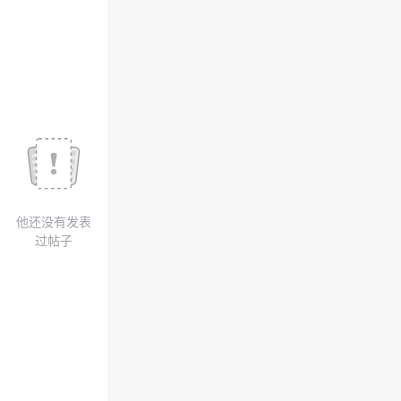
我
注
的
开
的
Programs
发
支
者
持
学
我
堂
他还没有发表
的
我
我
过帖子
技
的
的
我
术
云
课
的
我
支
声
程
认
的
我