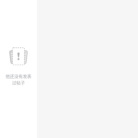
议
注
验
收
藏
他还没有发表
过帖子