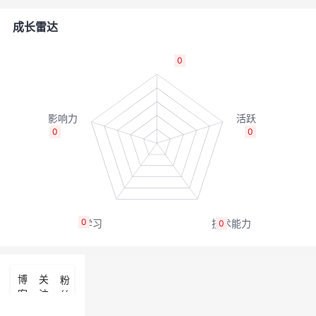
的
Programs
发
者
成长雷达
支
者
我
0
持
学
的
我
我
堂
博
的
我
0
0
的
我
客
论
的
我
我
技
的
坛
圈
的
我
的
我
0
0
术
云
子
直
的
我
课
的
我
支
声
播
活
的
程
认
的
我
博
关
粉
客
注
丝
持
建
动
关
证
实
的