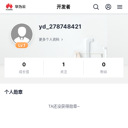
开发者
返
yd_278748421
回
更多个人资料
Lv.1
0
1
0
个
成长值
关注
粉丝
我
人
个人勋章
我
的
主
TA还没获得勋章~
我
的
开
页
我
的
开
发