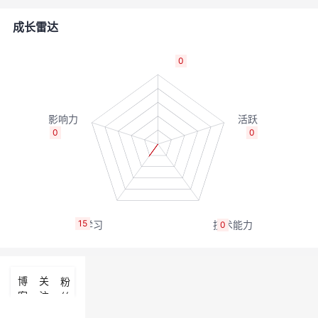
的
Programs
发
者
成长雷达
支
者
我
0
持
学
的
我
我
堂
博
的
我
0
0
的
我
客
论
的
我
我
技
的
坛
圈
的
我
的
我
15
0
术
云
子
直
的
我
课
的
我
支
声
播
活
的
程
认
的
我
博
关
粉
客
注
丝
持
建
动
关
证
实
的