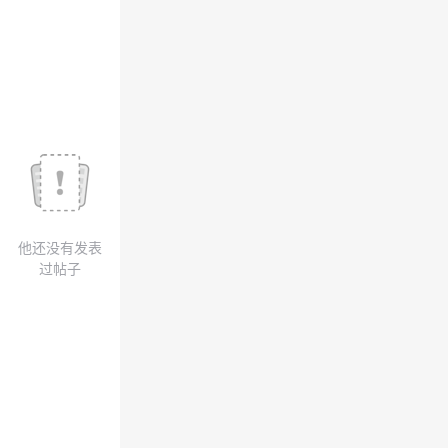
议
注
验
收
藏
他还没有发表
过帖子