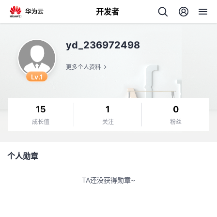
开发者
返
yd_236972498
回
更多个人资料
Lv.1
15
1
0
个
成长值
关注
粉丝
我
人
个人勋章
我
的
主
TA还没获得勋章~
我
的
开
页
我
的
开
发