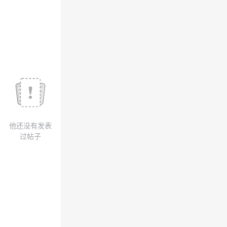
议
注
验
收
藏
他还没有发表
过帖子