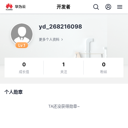
开发者
返
yd_268216098
回
更多个人资料
Lv.1
0
1
0
个
成长值
关注
粉丝
我
人
个人勋章
我
的
主
TA还没获得勋章~
我
的
开
页
我
的
开
发