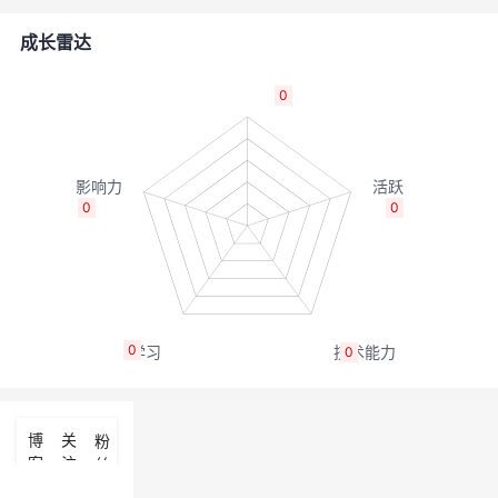
的
Programs
发
者
成长雷达
支
者
我
0
持
学
的
我
我
堂
博
的
我
0
0
的
我
客
论
的
我
我
技
的
坛
圈
的
我
的
我
0
0
术
云
子
直
的
我
课
的
我
支
声
播
活
的
程
认
的
我
博
关
粉
客
注
丝
持
建
动
关
证
实
的