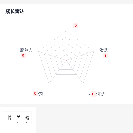
的
Programs
发
者
成长雷达
支
者
我
0
持
学
的
我
我
堂
博
的
我
0
3
的
我
客
论
的
我
我
技
的
坛
圈
的
我
的
我
0
0
术
云
子
直
的
我
课
的
我
支
声
播
活
的
程
认
的
我
博
关
粉
客
注
丝
持
建
动
关
证
实
的