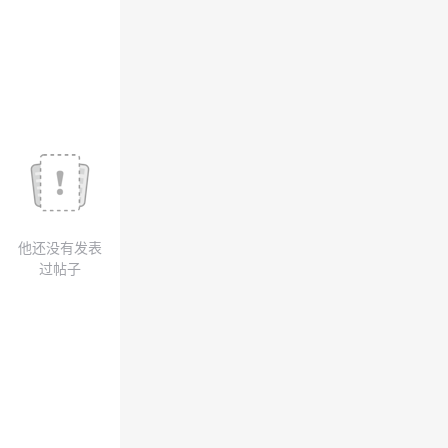
议
注
验
收
藏
他还没有发表
过帖子