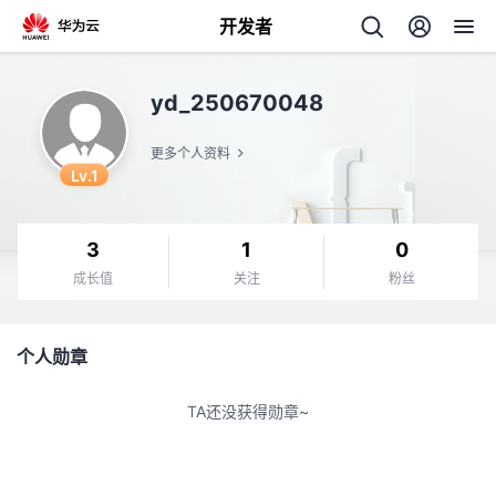
开发者
返
yd_250670048
回
更多个人资料
Lv.1
3
1
0
个
成长值
关注
粉丝
我
人
个人勋章
我
的
主
TA还没获得勋章~
我
的
开
页
我
的
开
发