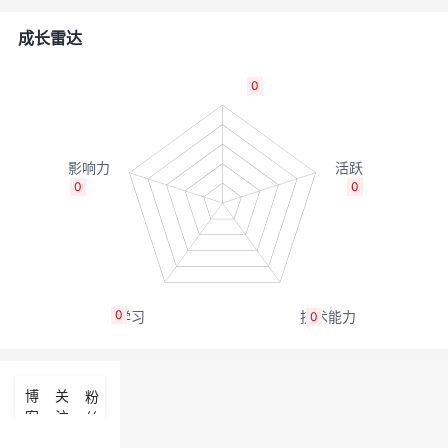
者
成长雷达
我
0
的
我
博
的
我
0
0
客
论
的
我
坛
圈
的
我
0
0
子
直
的
我
我
播
活
的
博
关
粉
客
注
丝
我
动
关
的