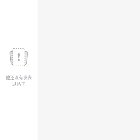
我
注
的
开
的
Programs
发
支
者
持
学
我
堂
他还没有发表
的
我
我
过帖子
技
的
的
我
术
云
课
的
我
支
声
程
认
的
我