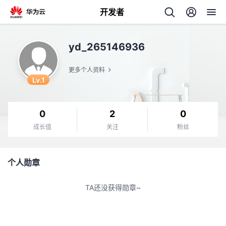
开发者
返
yd_265146936
回
更多个人资料
Lv.1
0
2
0
个
成长值
关注
粉丝
我
人
个人勋章
的
主
TA还没获得勋章~
开
页
发