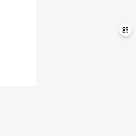
持
建
证
实
的
议
验
收
藏
退
出
登
录