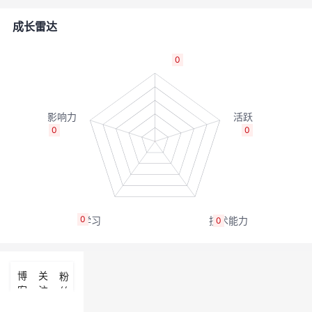
者
成长雷达
我
0
的
我
博
的
我
0
0
客
论
的
我
坛
圈
的
我
0
0
子
直
的
我
我
播
活
的
博
关
粉
客
注
丝
我
动
关
的