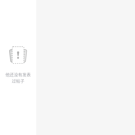
我
注
的
开
的
Programs
发
支
者
持
学
我
堂
他还没有发表
的
我
我
过帖子
技
的
的
我
术
云
课
的
我
支
声
程
认
的
我