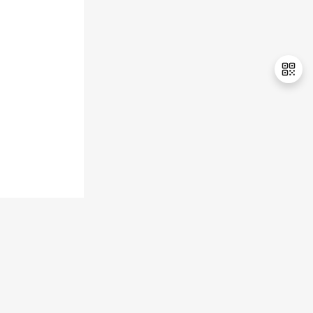
持
建
证
实
的
议
验
收
藏
退
出
登
录