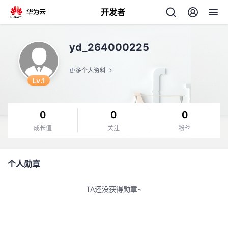
开发者
返
yd_264000225
回
更多个人资料
Lv.1
0
0
0
个
成长值
关注
粉丝
我
人
个人勋章
的
主
TA还没获得勋章~
开
页
发