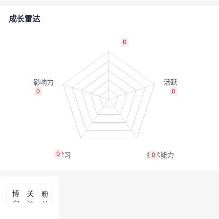
者
成长雷达
我
0
的
我
博
的
我
0
0
客
论
的
我
坛
圈
的
我
0
0
子
直
的
我
我
播
活
的
博
关
粉
客
注
丝
我
动
关
的