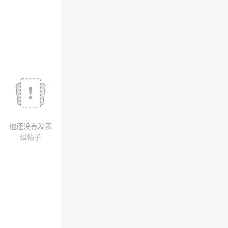
我
注
的
开
的
Programs
发
支
者
持
学
我
堂
他还没有发表
的
我
我
过帖子
技
的
的
我
术
云
课
的
我
支
声
程
认
的
我