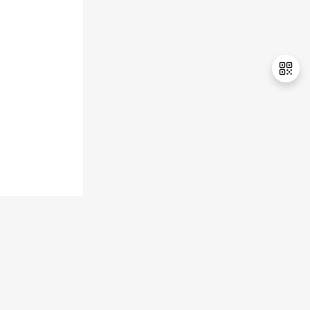
持
建
证
实
的
议
验
收
藏
退
出
登
录