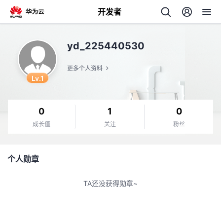
开发者
返
yd_225440530
回
更多个人资料
Lv.1
0
1
0
个
成长值
关注
粉丝
我
人
个人勋章
的
主
TA还没获得勋章~
开
页
发