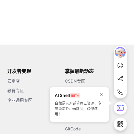
开发者变现
掌握最新动态
云商店
CSDN专区
教育专区
知乎
AI Shell
企业通用专区
开源中国
自然语言对话管理云资源，专
属免费Token额度，欢迎试
51CTO
用！
今日头条
GitCode