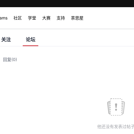
rams
社区
学堂
大赛
支持
茶思屋
关注
论坛
回复
(0)
他还没有发表过帖