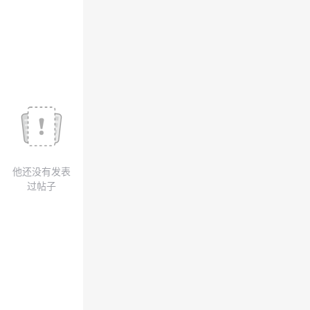
我
注
的
开
的
Programs
发
支
者
持
学
我
堂
他还没有发表
的
我
我
过帖子
技
的
的
我
术
云
课
的
我
支
声
程
认
的
我