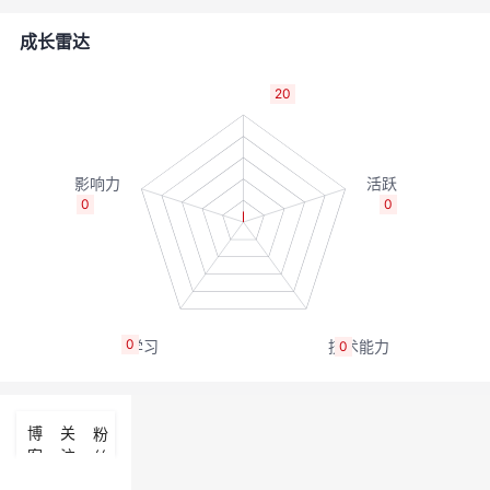
者
成长雷达
我
20
的
我
博
的
我
0
0
客
论
的
我
坛
圈
的
我
0
0
子
直
的
我
我
播
活
的
博
关
粉
客
注
丝
我
动
关
的