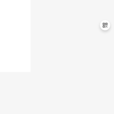
持
建
证
实
的
议
验
收
藏
退
出
登
录