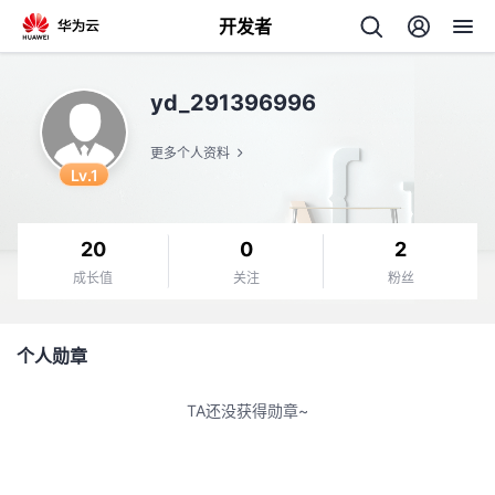
开发者
返
yd_291396996
回
更多个人资料
Lv.1
20
0
2
个
成长值
关注
粉丝
我
人
个人勋章
的
主
TA还没获得勋章~
开
页
发