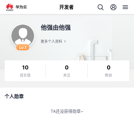
开发者
返
他强由他强
回
更多个人资料
Lv.1
10
0
0
个
成长值
关注
粉丝
我
人
个人勋章
的
主
TA还没获得勋章~
开
页
发