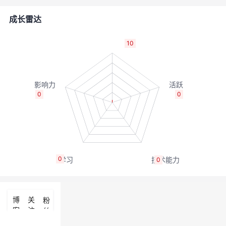
者
成长雷达
我
10
的
我
博
的
我
0
0
客
论
的
我
坛
圈
的
我
0
0
子
直
的
我
我
播
活
的
博
关
粉
客
注
丝
我
动
关
的