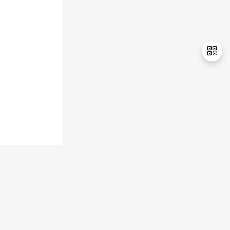
持
建
证
实
的
议
验
收
藏
退
出
登
录