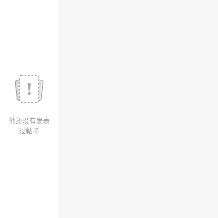
我
注
的
开
的
Programs
发
支
者
持
学
我
堂
他还没有发表
的
我
我
过帖子
技
的
的
我
术
云
课
的
我
支
声
程
认
的
我