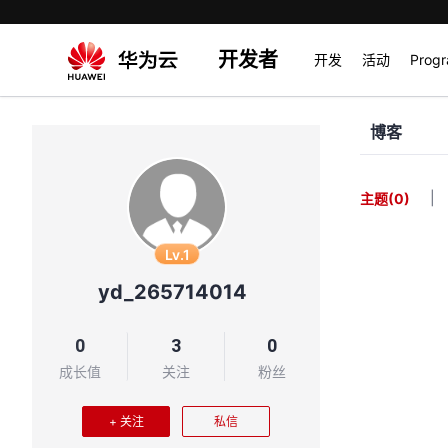
开发者
开发
活动
Prog
博客
|
主题
(0)
Lv.1
yd_265714014
0
3
0
成长值
关注
粉丝
+ 关注
私信