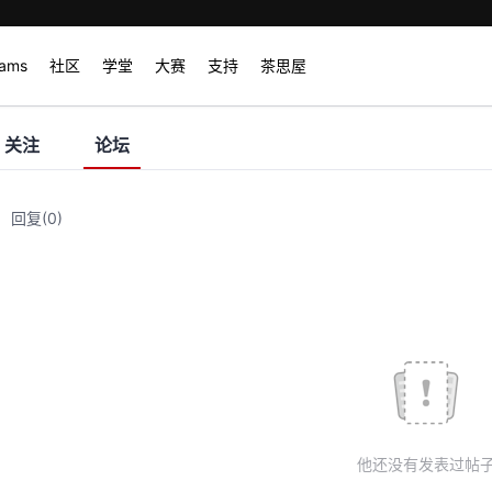
rams
社区
学堂
大赛
支持
茶思屋
关注
论坛
回复
(0)
他还没有发表过帖