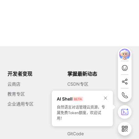
开发者变现
掌握最新动态
云商店
CSDN专区
教育专区
知乎
AI Shell
企业通用专区
开源中国
自然语言对话管理云资源，专
属免费Token额度，欢迎试
51CTO
用！
今日头条
GitCode