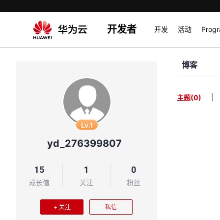
开发者
开发
活动
Prog
博客
|
主题
(0)
Lv.1
yd_276399807
15
1
0
成长值
关注
粉丝
+ 关注
私信