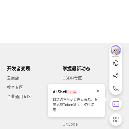
开发者变现
掌握最新动态
云商店
CSDN专区
教育专区
知乎
AI Shell
企业通用专区
开源中国
自然语言对话管理云资源，专
属免费Token额度，欢迎试
51CTO
用！
今日头条
GitCode