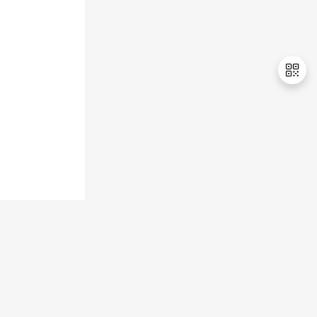
持
建
证
实
的
议
验
收
藏
退
出
登
录