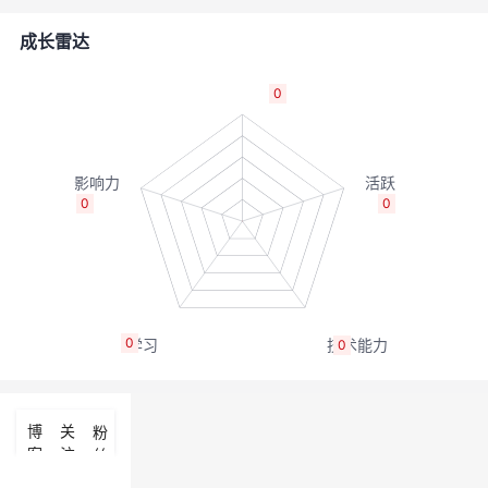
者
成长雷达
我
0
的
我
博
的
我
0
0
客
论
的
我
坛
圈
的
我
0
0
子
直
的
我
我
播
活
的
博
关
粉
客
注
丝
我
动
关
的