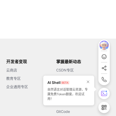
开发者变现
掌握最新动态
云商店
CSDN专区
教育专区
知乎
AI Shell
企业通用专区
开源中国
自然语言对话管理云资源，专
属免费Token额度，欢迎试
51CTO
用！
今日头条
GitCode