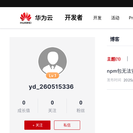
开发者
开发
活动
P
博客
|
主题
(1)
npm包无法
Lv.1
发布时间
2025/
yd_260515336
0
0
0
成长值
关注
粉丝
+ 关注
私信