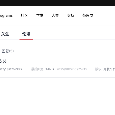
rograms
社区
学堂
大赛
支持
茶思屋
关注
论坛
回复
(5)
安装
07/18 07:43:22
最后回复
TAN.K
2025/08/07 09:24:15
版块
开发平台