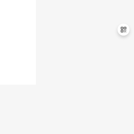
持
建
证
实
的
议
验
收
藏
退
出
登
录