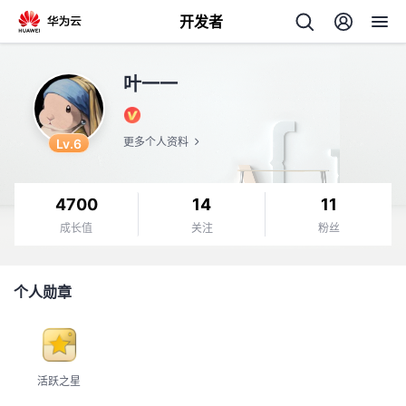
开发者
返
叶一一
回
Lv.6
更多个人资料
4700
14
11
个
成长值
关注
粉丝
我
人
个人勋章
的
主
开
页
活跃之星
发