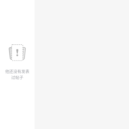
我
注
的
开
的
Programs
发
支
者
持
学
我
堂
他还没有发表
的
我
我
过帖子
技
的
的
我
术
云
课
的
我
支
声
程
认
的
我