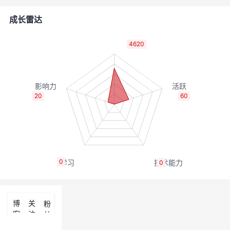
者
成长雷达
我
4620
的
我
博
的
我
20
60
客
论
的
我
坛
圈
的
我
0
0
子
直
的
我
我
播
活
的
博
关
粉
客
注
丝
我
动
关
的