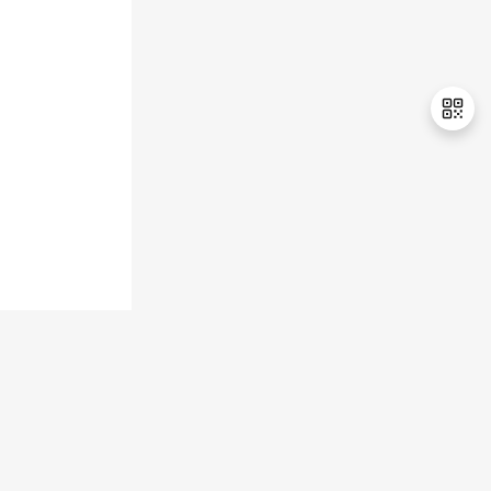
持
建
证
实
的
议
验
收
藏
退
出
登
录