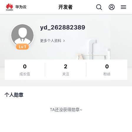
开发者
返
yd_262882389
回
更多个人资料
Lv.1
0
2
0
个
成长值
关注
粉丝
我
人
个人勋章
的
主
TA还没获得勋章~
开
页
发