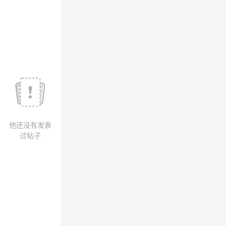
我
注
的
开
的
Programs
发
支
者
持
学
我
堂
他还没有发表
的
我
我
过帖子
技
的
的
我
术
云
课
的
我
支
声
程
认
的
我