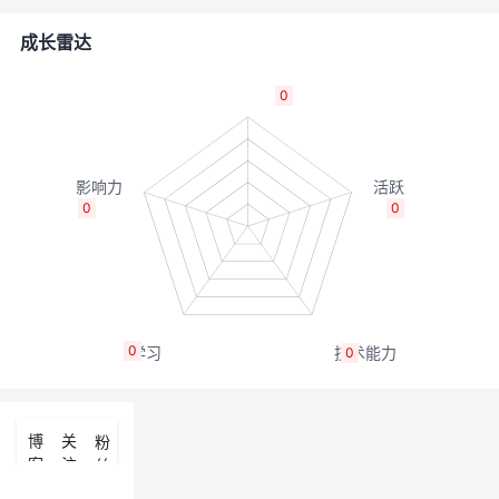
者
成长雷达
我
0
的
我
博
的
我
0
0
客
论
的
我
坛
圈
的
我
0
0
子
直
的
我
我
播
活
的
博
关
粉
客
注
丝
我
动
关
的