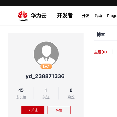
开发者
开发
活动
Prog
博客
|
主题
(0)
Lv.1
yd_238871336
45
1
0
成长值
关注
粉丝
+ 关注
私信