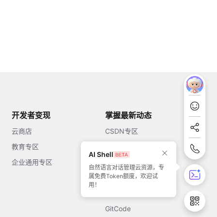
开发者变现
掌握最新动态
云商店
CSDN专区
教育专区
知乎
AI Shell
企业通用专区
开源中国
自然语言对话管理云资源，专
属免费Token额度，欢迎试
51CTO
用！
今日头条
GitCode