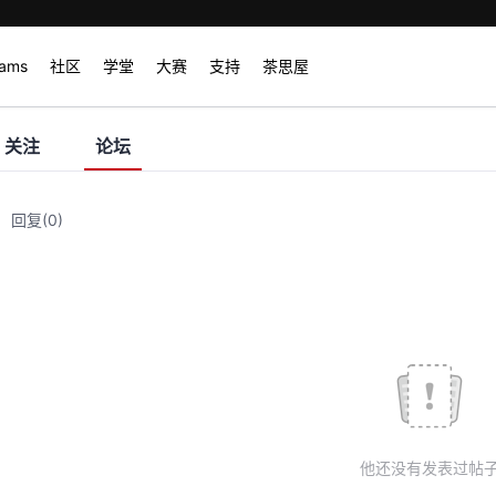
rams
社区
学堂
大赛
支持
茶思屋
关注
论坛
回复
(0)
他还没有发表过帖