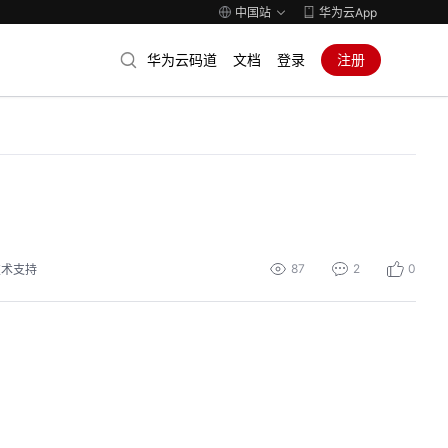
中国站
华为云App
华为云码道
文档
登录
注册
87
2
0
技术支持