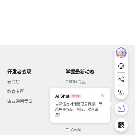
开发者变现
掌握最新动态
云商店
CSDN专区
教育专区
知乎
AI Shell
企业通用专区
开源中国
自然语言对话管理云资源，专
属免费Token额度，欢迎试
51CTO
用！
今日头条
GitCode