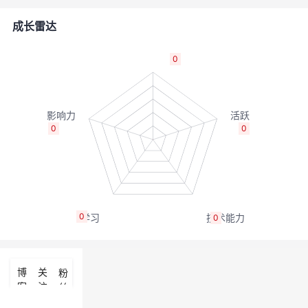
者
成长雷达
我
0
的
我
博
的
我
0
0
客
论
的
我
坛
圈
的
我
0
0
子
直
的
我
我
播
活
的
博
关
粉
客
注
丝
我
动
关
的