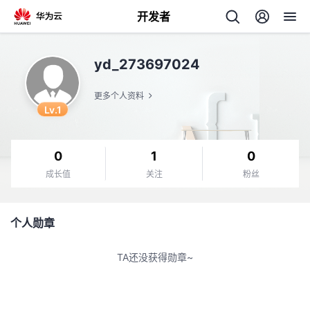
开发者
返
yd_273697024
回
更多个人资料
Lv.1
0
1
0
个
成长值
关注
粉丝
我
人
个人勋章
的
主
TA还没获得勋章~
开
页
发