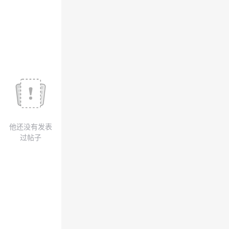
我
注
的
开
的
Programs
发
支
者
持
学
我
堂
他还没有发表
的
我
我
过帖子
技
的
的
我
术
云
课
的
我
支
声
程
认
的
我