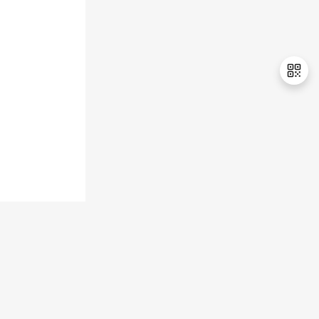
持
建
证
实
的
议
验
收
藏
退
出
登
录