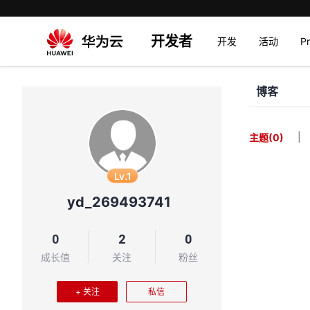
开发者
开发
活动
P
博客
|
主题
(0)
Lv.1
yd_269493741
0
2
0
成长值
关注
粉丝
+ 关注
私信