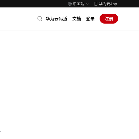
中国站
华为云App
华为云码道
文档
登录
注册
子