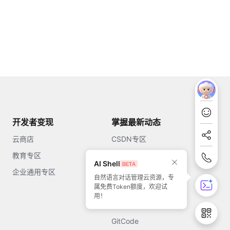
开发者变现
掌握最新动态
云商店
CSDN专区
教育专区
知乎
AI Shell
企业通用专区
开源中国
自然语言对话管理云资源，专
属免费Token额度，欢迎试
51CTO
用！
今日头条
GitCode