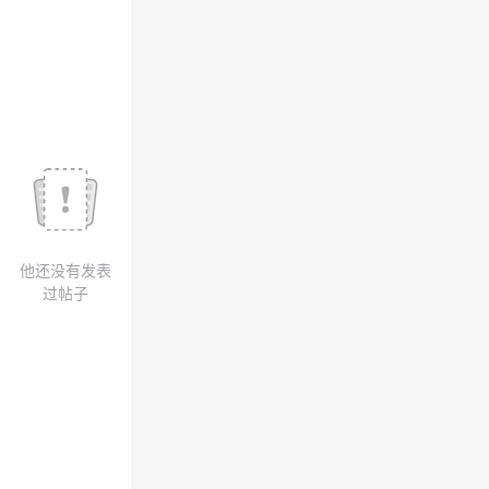
我
注
的
开
的
Programs
发
支
者
持
学
我
堂
他还没有发表
的
我
我
过帖子
技
的
的
我
术
云
课
的
我
支
声
程
认
的
我