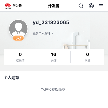
开发者
返
yd_231823065
回
更多个人资料
Lv.1
0
16
0
个
成长值
关注
粉丝
我
人
个人勋章
的
主
TA还没获得勋章~
开
页
发