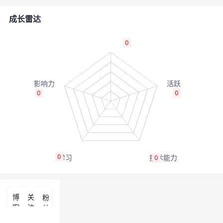
者
成长雷达
我
0
的
我
博
的
我
0
0
客
论
的
我
坛
圈
的
我
0
0
子
直
的
我
我
播
活
的
博
关
粉
客
注
丝
我
动
关
的