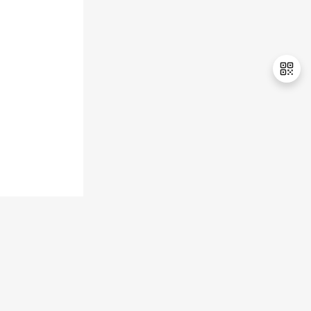
持
建
证
实
的
议
验
收
藏
退
出
登
录